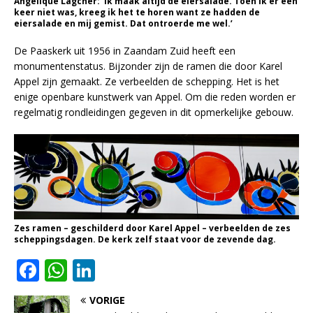
Angelique Lagcher: ‘Ik maak altijd de eiersalade. Toen ik er een
keer niet was, kreeg ik het te horen want ze hadden de
eiersalade en mij gemist. Dat ontroerde me wel.’
De Paaskerk uit 1956 in Zaandam Zuid heeft een
monumentenstatus. Bijzonder zijn de ramen die door Karel
Appel zijn gemaakt. Ze verbeelden de schepping. Het is het
enige openbare kunstwerk van Appel. Om die reden worden er
regelmatig rondleidingen gegeven in dit opmerkelijke gebouw.
Zes ramen – geschilderd door Karel Appel – verbeelden de zes
scheppingsdagen. De kerk zelf staat voor de zevende dag.
F
W
Li
a
h
n
VORIGE