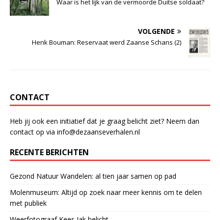
c
at
k
Waar is het lijk van de vermoorde Duitse soldaat?
e
s
e
b
A
dI
VOLGENDE
Henk Bouman: Reservaat werd Zaanse Schans (2)
o
p
n
o
p
k
CONTACT
Heb jij ook een initiatief dat je graag belicht ziet? Neem dan
contact op via info@dezaanseverhalen.nl
RECENTE BERICHTEN
Gezond Natuur Wandelen: al tien jaar samen op pad
Molenmuseum: Altijd op zoek naar meer kennis om te delen
met publiek
Weerfotograaf Kees Jak belicht