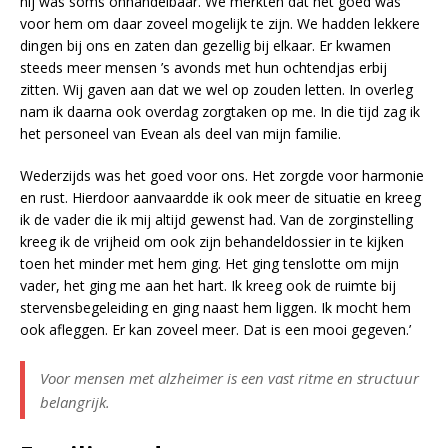
hij was soms onhandelbaar. We merkten dat het goed was
voor hem om daar zoveel mogelijk te zijn. We hadden lekkere
dingen bij ons en zaten dan gezellig bij elkaar. Er kwamen
steeds meer mensen ’s avonds met hun ochtendjas erbij
zitten. Wij gaven aan dat we wel op zouden letten. In overleg
nam ik daarna ook overdag zorgtaken op me. In die tijd zag ik
het personeel van Evean als deel van mijn familie.
Wederzijds was het goed voor ons. Het zorgde voor harmonie
en rust. Hierdoor aanvaardde ik ook meer de situatie en kreeg
ik de vader die ik mij altijd gewenst had. Van de zorginstelling
kreeg ik de vrijheid om ook zijn behandeldossier in te kijken
toen het minder met hem ging. Het ging tenslotte om mijn
vader, het ging me aan het hart. Ik kreeg ook de ruimte bij
stervensbegeleiding en ging naast hem liggen. Ik mocht hem
ook afleggen. Er kan zoveel meer. Dat is een mooi gegeven.’
Voor mensen met alzheimer is een vast ritme en structuur
belangrijk.