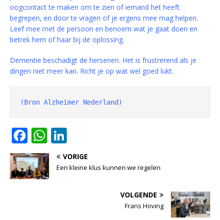
oogcontact te maken om te zien of iemand het heeft
begrepen, en door te vragen of je ergens mee mag helpen.
Leef mee met de persoon en benoem wat je gaat doen en
betrek hem of haar bij de oplossing.
Dementie beschadigt de hersenen. Het is frustrerend als je
dingen niet meer kan. Richt je op wat wel goed lukt.
(Bron Alzheimer Nederland)
F
W
Li
a
h
n
VORIGE
c
at
k
Een kleine klus kunnen we regelen
e
s
e
b
A
dI
VOLGENDE
Frans Hoving
o
p
n