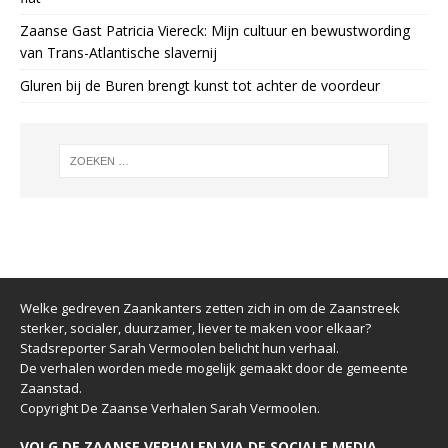
Zaanse Gast Patricia Viereck: Mijn cultuur en bewustwording
van Trans-Atlantische slavernij
Gluren bij de Buren brengt kunst tot achter de voordeur
Welke gedreven Zaankanters zetten zich in om de Zaanstreek
sterker, socialer, duurzamer, liever te maken voor elkaar?
Stadsreporter Sarah Vermoolen belicht hun verhaal.
De verhalen worden mede mogelijk gemaakt door de gemeente
Zaanstad.
Copyright De Zaanse Verhalen Sarah Vermoolen.
VOLG DE ZAANSE VERHALEN VIA DE SOCIALE MEDIA