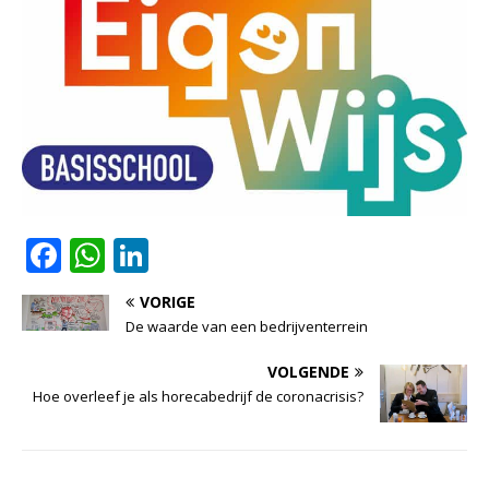
F
W
Li
a
h
n
VORIGE
c
at
k
De waarde van een bedrijventerrein
e
s
e
VOLGENDE
b
A
dI
Hoe overleef je als horecabedrijf de coronacrisis?
o
p
n
o
p