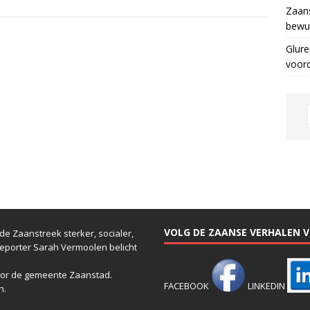
Zaans
bewus
Glure
voor
VOLG DE ZAANSE VERHALEN VI
e Zaanstreek sterker, socialer,
reporter Sarah Vermoolen belicht
or de gemeente Zaanstad.
FACEBOOK
LINKEDIN
n.