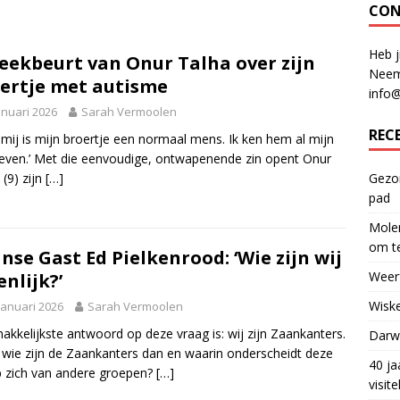
CON
Heb j
eekbeurt van Onur Talha over zijn
Neem
ertje met autisme
info
anuari 2026
Sarah Vermoolen
REC
 mij is mijn broertje een normaal mens. Ik ken hem al mijn
leven.’ Met die eenvoudige, ontwapenende zin opent Onur
 (9) zijn
[…]
Gezon
pad
Molen
om te
nse Gast Ed Pielkenrood: ‘Wie zijn wij
Weerf
enlijk?’
Wiske
januari 2026
Sarah Vermoolen
akkelijkste antwoord op deze vraag is: wij zijn Zaankanters.
Darwi
wie zijn de Zaankanters dan en waarin onderscheidt deze
40 ja
 zich van andere groepen?
[…]
visit