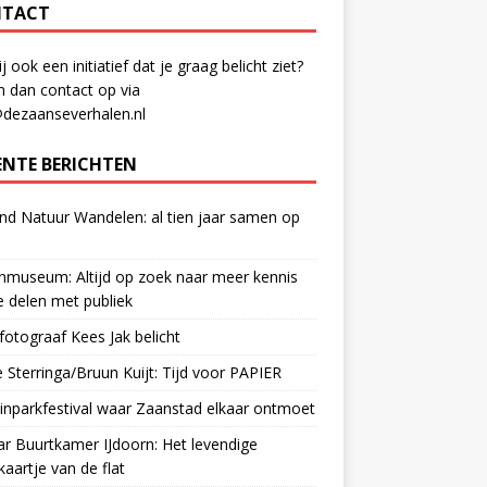
TACT
ij ook een initiatief dat je graag belicht ziet?
 dan contact op via
@dezaanseverhalen.nl
ENTE BERICHTEN
d Natuur Wandelen: al tien jaar samen op
museum: Altijd op zoek naar meer kennis
 delen met publiek
otograaf Kees Jak belicht
 Sterringa/Bruun Kuijt: Tijd voor PAPIER
nparkfestival waar Zaanstad elkaar ontmoet
ar Buurtkamer IJdoorn: Het levendige
ekaartje van de flat