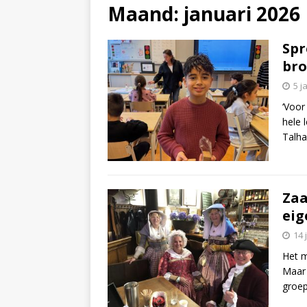
Maand:
januari 2026
Spr
bro
5 j
‘Voor
hele 
Talha
Zaa
eig
14 
Het m
Maar 
groep