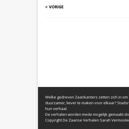
VORIGE
Welke gedreven Zaankanters zetten zich in om d
duurzamer, liever te maken voor elkaar? Stads
hun verhaal.
De verhalen worden mede mogelijk gemaakt do
Copyright De Zaanse Verhalen Sarah Vermoole