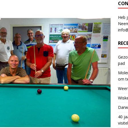
CON
Heb j
Neem
info
REC
Gezon
pad
Molen
om te
Weerf
Wiske
Darwi
40 ja
visit