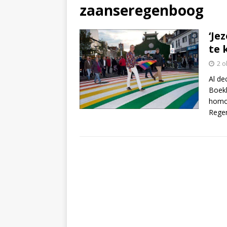
zaanseregenboog
‘Je
te 
2 o
Al de
Boekh
homo
Regen