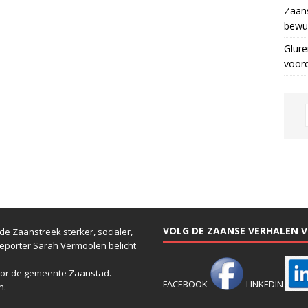
Zaans
bewus
Glure
voor
VOLG DE ZAANSE VERHALEN VI
e Zaanstreek sterker, socialer,
reporter Sarah Vermoolen belicht
or de gemeente Zaanstad.
FACEBOOK
LINKEDIN
n.