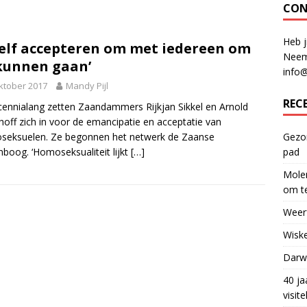
CON
Heb j
zelf accepteren om met iedereen om
Neem
kunnen gaan’
info
ktober 2017
Mandy Pijl
REC
cennialang zetten Zaandammers Rijkjan Sikkel en Arnold
off zich in voor de emancipatie en acceptatie van
seksuelen. Ze begonnen het netwerk de Zaanse
Gezon
boog. ‘Homoseksualiteit lijkt
[…]
pad
Molen
om te
Weerf
Wiske
Darwi
40 ja
visit