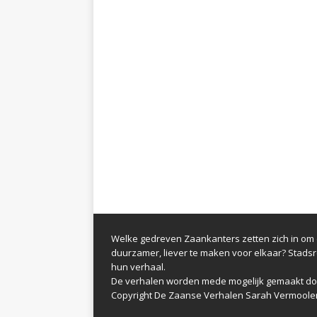
Welke gedreven Zaankanters zetten zich in om d
duurzamer, liever te maken voor elkaar? Stads
hun verhaal.
De verhalen worden mede mogelijk gemaakt do
Copyright De Zaanse Verhalen Sarah Vermoole