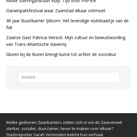
Wiske Sterringa/Bruun Kuijt: Tijd voor PAPIER
Darwinparkfestival waar Zaanstad elkaar ontmoet
40 jaar Buurtkamer IJdoorn: Het levendige visitekaartje van de
flat
Zaanse Gast Patricia Viereck: Mijn cultuur en bewustwording
van Trans-Atlantische slavernij
Gluren bij de Buren brengt kunst tot achter de voordeur
Welke gedreven Zaankanters zetten zich in om de Zaanstreek
sterker, socialer, duurzamer, liever te maken voor elkaar?
Stadsreporter Sarah Vermoolen belicht hun verhaal.