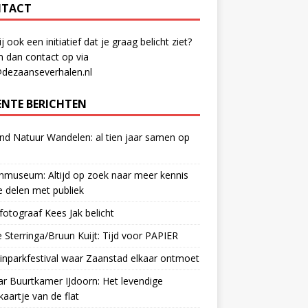
TACT
ij ook een initiatief dat je graag belicht ziet?
 dan contact op via
@dezaanseverhalen.nl
ENTE BERICHTEN
d Natuur Wandelen: al tien jaar samen op
museum: Altijd op zoek naar meer kennis
 delen met publiek
otograaf Kees Jak belicht
 Sterringa/Bruun Kuijt: Tijd voor PAPIER
nparkfestival waar Zaanstad elkaar ontmoet
ar Buurtkamer IJdoorn: Het levendige
ekaartje van de flat