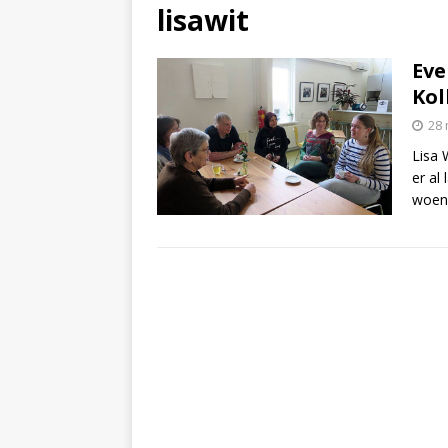
lisawit
Eve
Kol
28 
Lisa 
er al 
woen