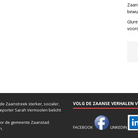
Zaans
bewus
Glure
voor
VOLG DE ZAANSE VERHALEN VI
e Zaanstreek sterker, socialer,
reporter Sarah Vermoolen belicht
or de gemeente Zaanstad.
FACEBOOK
LINKEDIN
n.