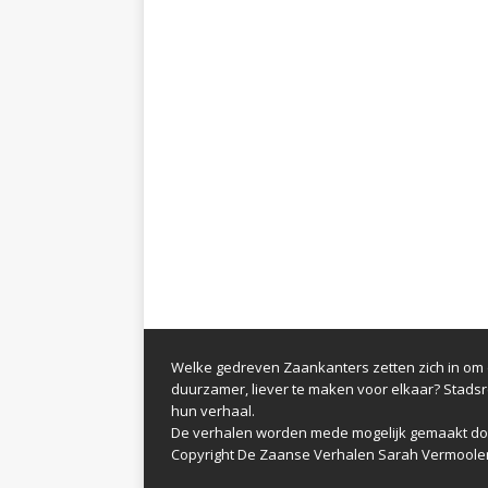
Welke gedreven Zaankanters zetten zich in om d
duurzamer, liever te maken voor elkaar? Stads
hun verhaal.
De verhalen worden mede mogelijk gemaakt do
Copyright De Zaanse Verhalen Sarah Vermoole