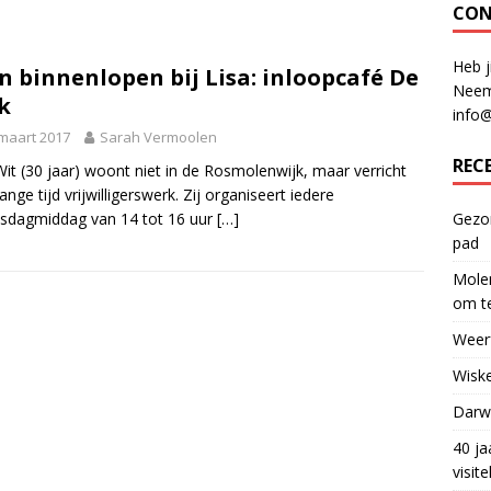
CON
Heb j
n binnenlopen bij Lisa: inloopcafé De
Neem
k
info
maart 2017
Sarah Vermoolen
REC
Wit (30 jaar) woont niet in de Rosmolenwijk, maar verricht
lange tijd vrijwilligerswerk. Zij organiseert iedere
sdagmiddag van 14 tot 16 uur
[…]
Gezon
pad
Molen
om te
Weerf
Wiske
Darwi
40 ja
visit