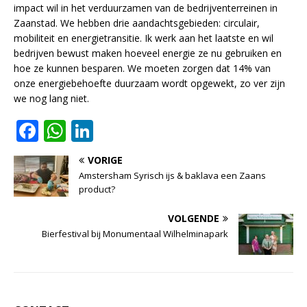
impact wil in het verduurzamen van de bedrijventerreinen in
Zaanstad. We hebben drie aandachtsgebieden: circulair,
mobiliteit en energietransitie. Ik werk aan het laatste en wil
bedrijven bewust maken hoeveel energie ze nu gebruiken en
hoe ze kunnen besparen. We moeten zorgen dat 14% van
onze energiebehoefte duurzaam wordt opgewekt, zo ver zijn
we nog lang niet.
F
W
Li
a
h
n
VORIGE
c
at
k
Amstersham Syrisch ijs & baklava een Zaans
e
s
e
product?
b
A
dI
VOLGENDE
o
p
n
Bierfestival bij Monumentaal Wilhelminapark
o
p
k