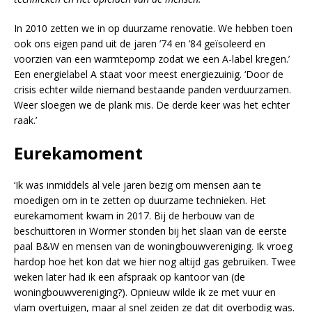
In 2010 zetten we in op duurzame renovatie. We hebben toen
ook ons eigen pand uit de jaren ’74 en ’84 geïsoleerd en
voorzien van een warmtepomp zodat we een A-label kregen.’
Een energielabel A staat voor meest energiezuinig. ‘Door de
crisis echter wilde niemand bestaande panden verduurzamen.
Weer sloegen we de plank mis. De derde keer was het echter
raak.’
Eurekamoment
‘Ik was inmiddels al vele jaren bezig om mensen aan te
moedigen om in te zetten op duurzame technieken. Het
eurekamoment kwam in 2017. Bij de herbouw van de
beschuittoren in Wormer stonden bij het slaan van de eerste
paal B&W en mensen van de woningbouwvereniging. Ik vroeg
hardop hoe het kon dat we hier nog altijd gas gebruiken. Twee
weken later had ik een afspraak op kantoor van (de
woningbouwvereniging?). Opnieuw wilde ik ze met vuur en
vlam overtuigen, maar al snel zeiden ze dat dit overbodig was.