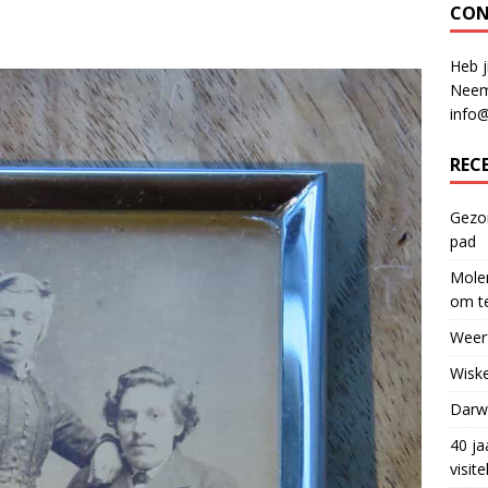
CON
Heb j
Neem
info
REC
Gezon
pad
Molen
om te
Weerf
Wiske
Darwi
40 ja
visit