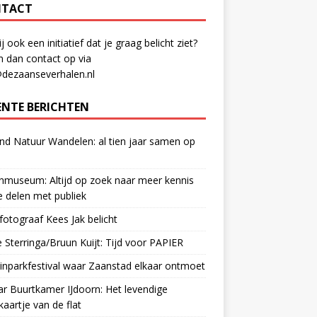
TACT
ij ook een initiatief dat je graag belicht ziet?
 dan contact op via
@dezaanseverhalen.nl
ENTE BERICHTEN
d Natuur Wandelen: al tien jaar samen op
museum: Altijd op zoek naar meer kennis
 delen met publiek
otograaf Kees Jak belicht
 Sterringa/Bruun Kuijt: Tijd voor PAPIER
nparkfestival waar Zaanstad elkaar ontmoet
ar Buurtkamer IJdoorn: Het levendige
ekaartje van de flat