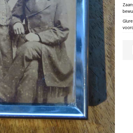
Zaans
bewus
Glure
voor