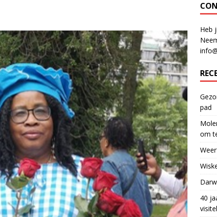
CON
Heb j
Neem
info
REC
Gezon
pad
Molen
om te
Weerf
Wiske
Darwi
40 ja
visit