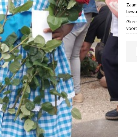
Zaans
bewus
Glure
voor