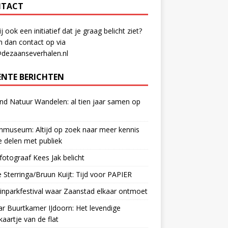
TACT
ij ook een initiatief dat je graag belicht ziet?
 dan contact op via
@dezaanseverhalen.nl
ENTE BERICHTEN
d Natuur Wandelen: al tien jaar samen op
museum: Altijd op zoek naar meer kennis
 delen met publiek
otograaf Kees Jak belicht
 Sterringa/Bruun Kuijt: Tijd voor PAPIER
nparkfestival waar Zaanstad elkaar ontmoet
ar Buurtkamer IJdoorn: Het levendige
ekaartje van de flat