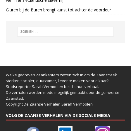
van Trans-Atlantische slavernij
Gluren bij de Buren brengt kunst tot achter de voordeur
Welke gedreven Zaankanters zetten zich in om de Zaanstreek
sterker, socialer, duurzamer, liever te maken voor elkaar?
Stadsreporter Sarah Vermoolen belicht hun verhaal.
De verhalen worden mede mogelijk gemaakt door de gemeente
Zaanstad.
Copyright De Zaanse Verhalen Sarah Vermoolen.
VOLG DE ZAANSE VERHALEN VIA DE SOCIALE MEDIA