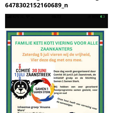
6478302152160689_n