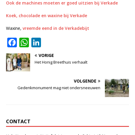
Ook de machines moeten er goed uitzien bij Verkade
Koek, chocolade en waxine bij Verkade
Waxine,
vreemde eend in de Verkadebijt
F
W
Li
a
h
n
VORIGE
c
at
k
Het Honig Breethuis verhaalt
e
s
e
b
A
dI
VOLGENDE
o
p
n
Gedenkmonument mag niet ondersneeuwen
o
p
k
CONTACT