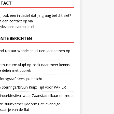
TACT
ij ook een initiatief dat je graag belicht ziet?
 dan contact op via
@dezaanseverhalen.nl
ENTE BERICHTEN
d Natuur Wandelen: al tien jaar samen op
museum: Altijd op zoek naar meer kennis
 delen met publiek
otograaf Kees Jak belicht
 Sterringa/Bruun Kuijt: Tijd voor PAPIER
nparkfestival waar Zaanstad elkaar ontmoet
ar Buurtkamer IJdoorn: Het levendige
ekaartje van de flat