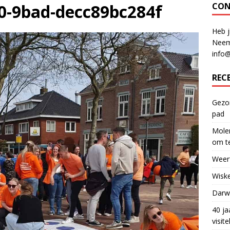
0-9bad-decc89bc284f
CON
Heb j
Neem
info
REC
Gezon
pad
Molen
om te
Weerf
Wiske
Darwi
40 ja
visit