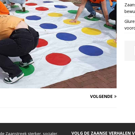
Zaans
bewus
Glure
voor
VOLGENDE
VOLG DE ZAANSE VERHALEN VI
e Zaanstreek sterker, socialer,