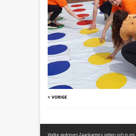
VORIGE
Welke gedreven Zaankanters zetten zich in om d