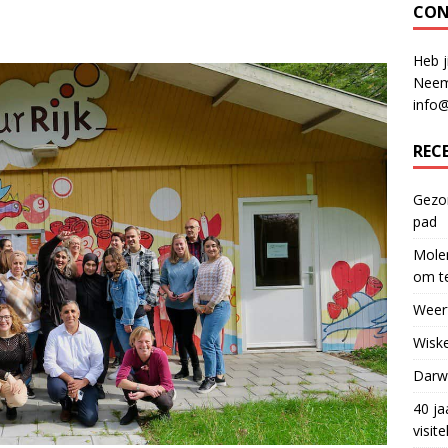
CON
Heb j
Neem
info
REC
Gezon
pad
Molen
om te
Weerf
Wiske
Darwi
40 ja
visit