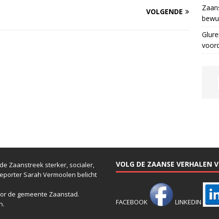
Zaans
VOLGENDE
bewus
Glure
voor
VOLG DE ZAANSE VERHALEN VI
e Zaanstreek sterker, socialer,
reporter Sarah Vermoolen belicht
or de gemeente Zaanstad.
FACEBOOK
LINKEDIN
n.