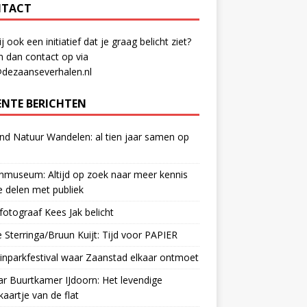
TACT
ij ook een initiatief dat je graag belicht ziet?
 dan contact op via
@dezaanseverhalen.nl
ENTE BERICHTEN
d Natuur Wandelen: al tien jaar samen op
museum: Altijd op zoek naar meer kennis
 delen met publiek
otograaf Kees Jak belicht
 Sterringa/Bruun Kuijt: Tijd voor PAPIER
nparkfestival waar Zaanstad elkaar ontmoet
ar Buurtkamer IJdoorn: Het levendige
ekaartje van de flat