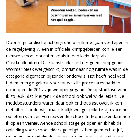
Door mijn juridische achtergrond ben ik me gaan verdiepen in
de regelgeving. Alleen in officiële krimpgebieden kon je een
nieuwe school oprichten zoals in een klein dorp als
Oostknollendam. De Zaanstreek is echter geen krimpgebied.
Wormer bleek wel geschikt, omdat daar nog ruimte was in de
categorie algemeen bijzonder onderwijs. Het heeft heel veel
tijd en energie gekost voordat we alle procedures hadden
doorlopen. In 2017 zijn we opengegaan. De opstartfase vond
ik zo leuk, dat ik eigenlijk de school ook wel wilde leiden. De
medebestuurders waren daar ook enthousiast over. Ik kom
niet uit het onderwijs maar ik blijk wel geschikt te zijn voor het
opzetten van een vernieuwende school. In Monnickendam heb
ik op een vernieuwende school stage gelopen en ik heb de
opleiding voor schoolleiders gevolgd. Ik ben geen echte juf,
maar wel iemand die de lijnen uitzet en zorgt dat anderen in