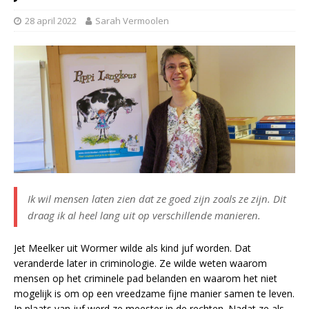
28 april 2022
Sarah Vermoolen
Ik wil mensen laten zien dat ze goed zijn zoals ze zijn. Dit
draag ik al heel lang uit op verschillende manieren.
Jet Meelker uit Wormer wilde als kind juf worden. Dat
veranderde later in criminologie. Ze wilde weten waarom
mensen op het criminele pad belanden en waarom het niet
mogelijk is om op een vreedzame fijne manier samen te leven.
In plaats van juf werd ze meester in de rechten. Nadat ze als