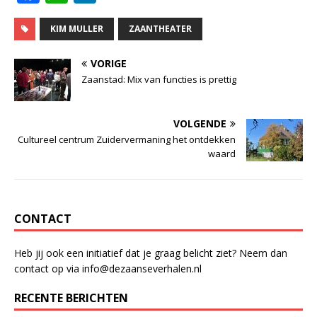
a
h
n
c
at
k
KIM MULLER
ZAANTHEATER
e
s
e
VORIGE
b
A
dI
Zaanstad: Mix van functies is prettig
o
p
n
o
p
VOLGENDE
Cultureel centrum Zuidervermaning het ontdekken
k
waard
CONTACT
Heb jij ook een initiatief dat je graag belicht ziet? Neem dan
contact op via info@dezaanseverhalen.nl
RECENTE BERICHTEN