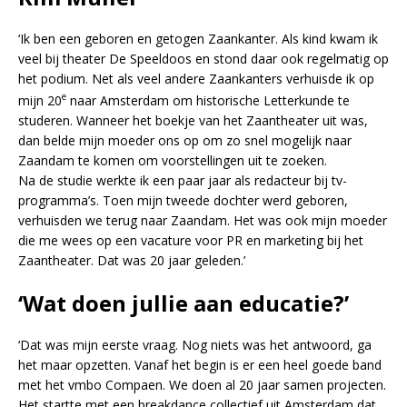
‘Ik ben een geboren en getogen Zaankanter. Als kind kwam ik
veel bij theater De Speeldoos en stond daar ook regelmatig op
het podium. Net als veel andere Zaankanters verhuisde ik op
e
mijn 20
naar Amsterdam om historische Letterkunde te
studeren. Wanneer het boekje van het Zaantheater uit was,
dan belde mijn moeder ons op om zo snel mogelijk naar
Zaandam te komen om voorstellingen uit te zoeken.
Na de studie werkte ik een paar jaar als redacteur bij tv-
programma’s. Toen mijn tweede dochter werd geboren,
verhuisden we terug naar Zaandam. Het was ook mijn moeder
die me wees op een vacature voor PR en marketing bij het
Zaantheater. Dat was 20 jaar geleden.’
‘Wat doen jullie aan educatie?’
‘Dat was mijn eerste vraag. Nog niets was het antwoord, ga
het maar opzetten. Vanaf het begin is er een heel goede band
met het vmbo Compaen. We doen al 20 jaar samen projecten.
Het startte met een breakdance collectief uit Amsterdam dat