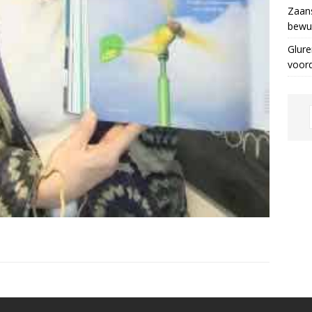
Zaans
bewus
Glure
voor