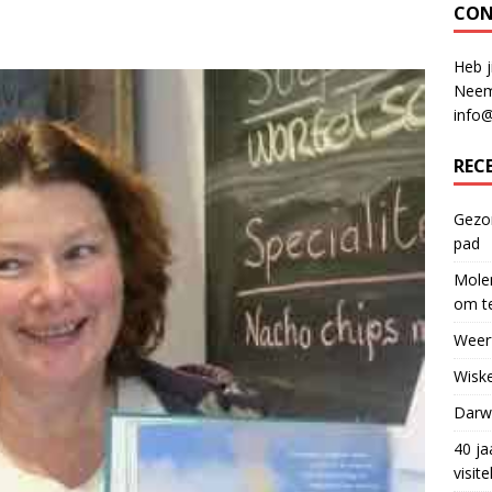
CON
Heb j
Neem
info
REC
Gezon
pad
Molen
om te
Weerf
Wiske
Darwi
40 ja
visit