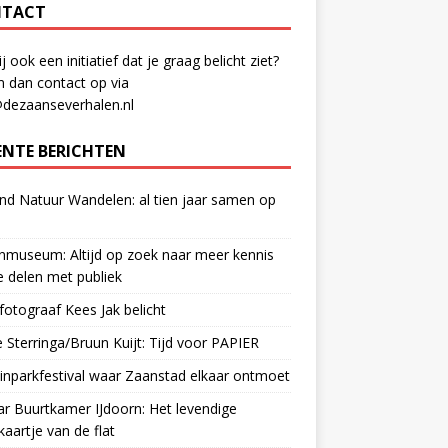
TACT
ij ook een initiatief dat je graag belicht ziet?
 dan contact op via
@dezaanseverhalen.nl
ENTE BERICHTEN
d Natuur Wandelen: al tien jaar samen op
museum: Altijd op zoek naar meer kennis
 delen met publiek
otograaf Kees Jak belicht
 Sterringa/Bruun Kuijt: Tijd voor PAPIER
nparkfestival waar Zaanstad elkaar ontmoet
ar Buurtkamer IJdoorn: Het levendige
ekaartje van de flat