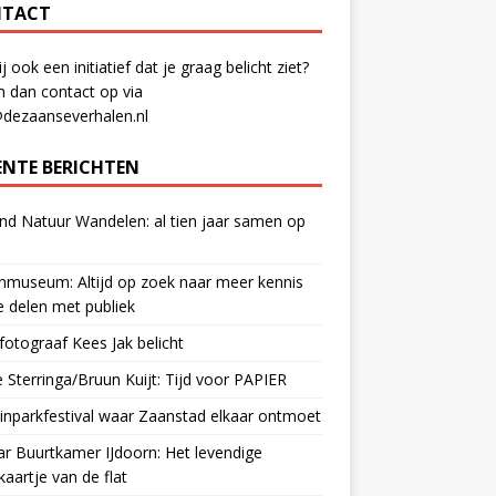
TACT
ij ook een initiatief dat je graag belicht ziet?
 dan contact op via
@dezaanseverhalen.nl
ENTE BERICHTEN
d Natuur Wandelen: al tien jaar samen op
museum: Altijd op zoek naar meer kennis
 delen met publiek
otograaf Kees Jak belicht
 Sterringa/Bruun Kuijt: Tijd voor PAPIER
nparkfestival waar Zaanstad elkaar ontmoet
ar Buurtkamer IJdoorn: Het levendige
ekaartje van de flat