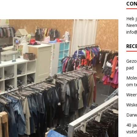
CON
Heb j
Neem
info
REC
Gezon
pad
Molen
om te
Weerf
Wiske
Darwi
40 ja
visit