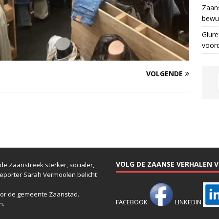
Zaans
bewus
Glure
voor
VOLGENDE
VOLG DE ZAANSE VERHALEN VI
e Zaanstreek sterker, socialer,
reporter Sarah Vermoolen belicht
or de gemeente Zaanstad.
FACEBOOK
LINKEDIN
n.