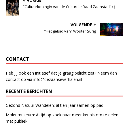
VORIGE
c
at
k
“Cultuurkoningin van de Culturele Raad Zaanstad” :-)
e
s
e
b
A
dI
VOLGENDE
o
p
n
“Het geluid van” Wouter Surig
o
p
k
CONTACT
Heb jij ook een initiatief dat je graag belicht ziet? Neem dan
contact op via info@dezaanseverhalen.nl
RECENTE BERICHTEN
Gezond Natuur Wandelen: al tien jaar samen op pad
Molenmuseum: Altijd op zoek naar meer kennis om te delen
met publiek