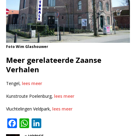
Foto Wim Glashouwer
Meer gerelateerde Zaanse
Verhalen
Tengel,
lees meer
Kunstroute Poelenburg,
lees meer
Vluchtelingen Veldpark,
lees meer
F
W
Li
a
h
n