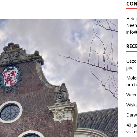
CON
Heb j
Neem
info
REC
Gezon
pad
Molen
om te
Weerf
Wiske
Darwi
40 ja
visit