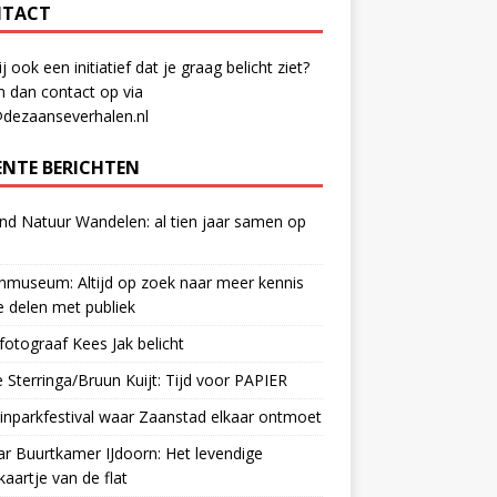
TACT
ij ook een initiatief dat je graag belicht ziet?
 dan contact op via
@dezaanseverhalen.nl
ENTE BERICHTEN
d Natuur Wandelen: al tien jaar samen op
museum: Altijd op zoek naar meer kennis
 delen met publiek
otograaf Kees Jak belicht
 Sterringa/Bruun Kuijt: Tijd voor PAPIER
nparkfestival waar Zaanstad elkaar ontmoet
ar Buurtkamer IJdoorn: Het levendige
ekaartje van de flat