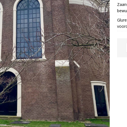
Zaans
bewus
Glure
voor