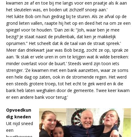
kwamen ze af en toe bij me langs voor een praatje als ik aan
het sleutelen was, en boden uit zichzelf snoep aan.’
Het lukte Bob om hun gedrag bij te sturen. Als ze afval op de
grond lieten vallen, raapte hij het op en deed het na om ze een
spiegel voor te houden. ‘Dan zei ik: “Joh, waar ben je mee
bezig? Je staat naast de prullenbak, dat ken je makkelijk
opruimen.” Het scheelt dat ik de taal van de straat spreek.’
Meer dan driekwart jaar was Bob bezig, zocht ze op, sprak ze
aan. ‘Ik stak er vele uren in om te krijgen wat ik wilde bereiken:
minder overlast voor de buurt.’ Steeds werd zijn toon iets
strenger. ‘Ze kwamen met een bank aanzetten, waar ze soms
een hele dag op zaten, ook in de stromende regen. Het werd
een steeds grotere troep, tot het echt te gek werd en ik die
bank heb laten weghalen door de gemeente. Twee keer kwam
er een andere bank voor terug.’
Opvoedkun
dig kneden
Uit nijd sneed
een
buurtbewone