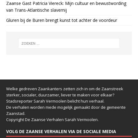
Zaanse Gast Patricia Viereck: Mijn cultuur en bewustwording
van Trans-Atlantische slavernij
Gluren bij de Buren brengt kunst tot achter de voordeur
Welke gedreven Zaankanters zetten zich in om de Zaanstreek
sterker, socialer, duurzamer, liever te maken voor elkaar?
Stadsreporter Sarah Vermoolen belicht hun verhaal.
De verhalen worden mede mogelijk gemaakt door de gemeente
Zaanstad.
Copyright De Zaanse Verhalen Sarah Vermoolen.
VOLG DE ZAANSE VERHALEN VIA DE SOCIALE MEDIA