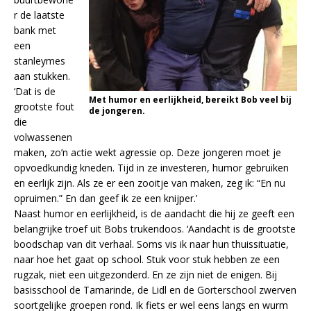
r de laatste
bank met
een
stanleymes
aan stukken.
‘Dat is de
Met humor en eerlijkheid, bereikt Bob veel bij
grootste fout
de jongeren.
die
volwassenen
maken, zo’n actie wekt agressie op. Deze jongeren moet je
opvoedkundig kneden. Tijd in ze investeren, humor gebruiken
en eerlijk zijn. Als ze er een zooitje van maken, zeg ik: “En nu
opruimen.” En dan geef ik ze een knijper.’
Naast humor en eerlijkheid, is de aandacht die hij ze geeft een
belangrijke troef uit Bobs trukendoos. ‘Aandacht is de grootste
boodschap van dit verhaal. Soms vis ik naar hun thuissituatie,
naar hoe het gaat op school. Stuk voor stuk hebben ze een
rugzak, niet een uitgezonderd. En ze zijn niet de enigen. Bij
basisschool de Tamarinde, de Lidl en de Gorterschool zwerven
soortgelijke groepen rond. Ik fiets er wel eens langs en wurm