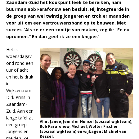
Zaandam-Zuid het kookpunt leek te bereiken, nam
buurman Bob Farafonow een besluit. Hij integreerde in
de groep van wel twintig jongeren en trok er maanden
voor uit om een vertrouwensband op te bouwen. Met
succes. ‘Als ze er een zooitje van maken, zeg ik: “En nu
opruimen.” En dan geef ik ze een knijper.’
Het is
woensdagav
ond rond een
uur of acht
en het is druk
in
Wijkcentrum
Dirk Prins in
Zaandam-
Zuid. Aan een
lange tafel zit
Vlnr: Janee, Jennifer Hunsel (sociaal wijkteam),
een groep
Bob Farafonow, Michael, Wolter Fischer
jongens en
(sociaal wijkteam) en wijkagent Michiel van
Kessel.
meiden. Ze