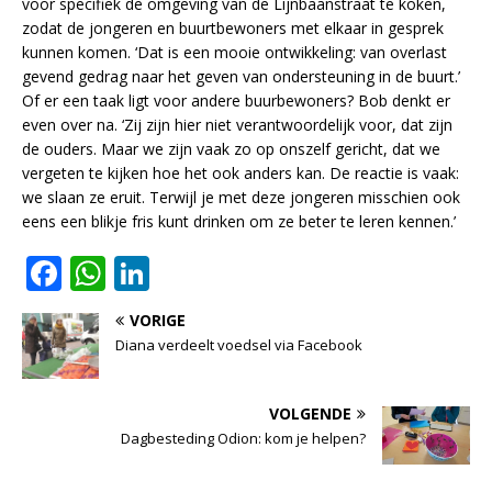
voor specifiek de omgeving van de Lijnbaanstraat te koken,
zodat de jongeren en buurtbewoners met elkaar in gesprek
kunnen komen. ‘Dat is een mooie ontwikkeling: van overlast
gevend gedrag naar het geven van ondersteuning in de buurt.’
Of er een taak ligt voor andere buurbewoners? Bob denkt er
even over na. ‘Zij zijn hier niet verantwoordelijk voor, dat zijn
de ouders. Maar we zijn vaak zo op onszelf gericht, dat we
vergeten te kijken hoe het ook anders kan. De reactie is vaak:
we slaan ze eruit. Terwijl je met deze jongeren misschien ook
eens een blikje fris kunt drinken om ze beter te leren kennen.’
F
W
Li
a
h
n
VORIGE
c
at
k
Diana verdeelt voedsel via Facebook
e
s
e
b
A
dI
VOLGENDE
o
p
n
Dagbesteding Odion: kom je helpen?
o
p