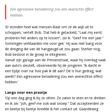
Een agressieve benadering zou een averechts effect
hebben.
‘Er stonden heel wat mensen klaar om ze de wijk uit te
schoppen,’ vertelt Bob. ‘Dat heb ik getackeld. “Laat mij eerst
proberen het anders op te lossen”, zei ik. “Geef me een jaar.”
Sommigen verklaarden me voor gek.’ Hij was niet bang voor
de dreiging die van de hangjeugd uit zou gaan. Sterker nog,
Bob besloot in de groep te integreren.
Vanuit zijn garage aan de Prinsenstraat, waar hij overdag vaak
aan auto’s sleutelt, observeerde hij de jongeren. ‘Ik dacht er
een tijdje over na: hoe pak ik dit aan? Dit is hun gedrag, wat
werkt? Een agressieve benadering zou een averechtse effect
hebben.’
Langs voor een praatje
‘Op een dag ging ik bij ze zitten. Ze zaten te eten en te drinken
en ik zei: “Joh, geef me ook wat snoep.” Dat accepteerden ze
en beetje bij beetje breidde ik het contact uit. Gaandeweg