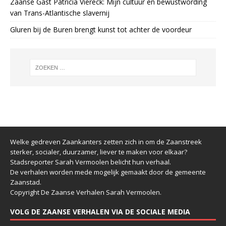
Zaanse Gast Patricia Viereck: Mijn cultuur en bewustwording
van Trans-Atlantische slavernij
Gluren bij de Buren brengt kunst tot achter de voordeur
Welke gedreven Zaankanters zetten zich in om de Zaanstreek
sterker, socialer, duurzamer, liever te maken voor elkaar?
Stadsreporter Sarah Vermoolen belicht hun verhaal.
De verhalen worden mede mogelijk gemaakt door de gemeente
Zaanstad.
Copyright De Zaanse Verhalen Sarah Vermoolen.
VOLG DE ZAANSE VERHALEN VIA DE SOCIALE MEDIA