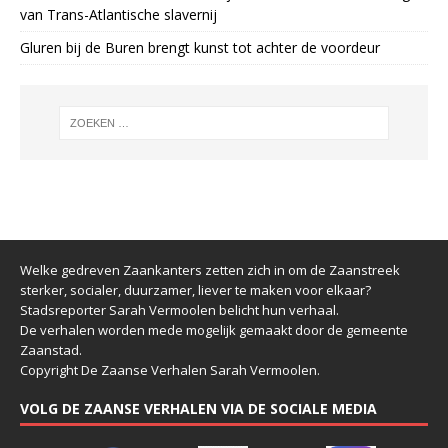
van Trans-Atlantische slavernij
Gluren bij de Buren brengt kunst tot achter de voordeur
Welke gedreven Zaankanters zetten zich in om de Zaanstreek
sterker, socialer, duurzamer, liever te maken voor elkaar?
Stadsreporter Sarah Vermoolen belicht hun verhaal.
De verhalen worden mede mogelijk gemaakt door de gemeente
Zaanstad.
Copyright De Zaanse Verhalen Sarah Vermoolen.
VOLG DE ZAANSE VERHALEN VIA DE SOCIALE MEDIA