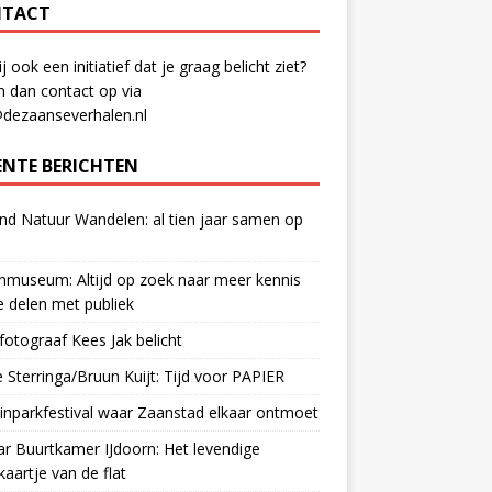
TACT
ij ook een initiatief dat je graag belicht ziet?
 dan contact op via
@dezaanseverhalen.nl
ENTE BERICHTEN
d Natuur Wandelen: al tien jaar samen op
museum: Altijd op zoek naar meer kennis
 delen met publiek
otograaf Kees Jak belicht
 Sterringa/Bruun Kuijt: Tijd voor PAPIER
nparkfestival waar Zaanstad elkaar ontmoet
ar Buurtkamer IJdoorn: Het levendige
ekaartje van de flat