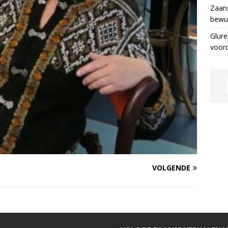
Zaans
bewus
Glure
voor
VOLGENDE