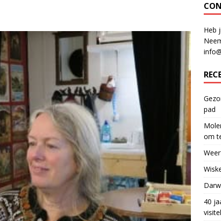
CON
Heb j
Neem
info
REC
Gezon
pad
Molen
om te
Weerf
Wiske
Darwi
40 ja
visit