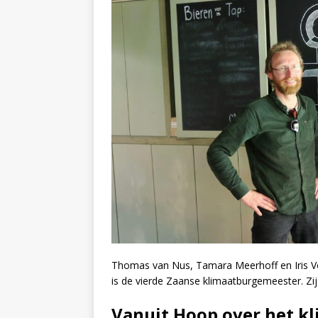
Thomas van Nus, Tamara Meerhoff en Iris Vo
is de vierde Zaanse klimaatburgemeester. Zij 
Vanuit Hoop over het k