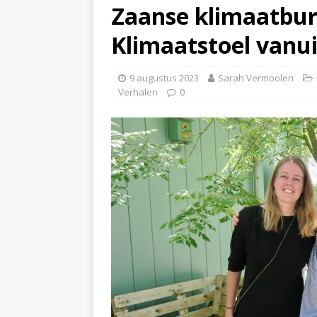
Zaanse klimaatbu
Klimaatstoel vanu
9 augustus 2023
Sarah Vermoolen
Verhalen
0