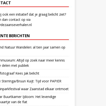
TACT
ij ook een initiatief dat je graag belicht ziet?
 dan contact op via
@dezaanseverhalen.nl
ENTE BERICHTEN
d Natuur Wandelen: al tien jaar samen op
museum: Altijd op zoek naar meer kennis
 delen met publiek
otograaf Kees Jak belicht
 Sterringa/Bruun Kuijt: Tijd voor PAPIER
nparkfestival waar Zaanstad elkaar ontmoet
ar Buurtkamer IJdoorn: Het levendige
ekaartje van de flat