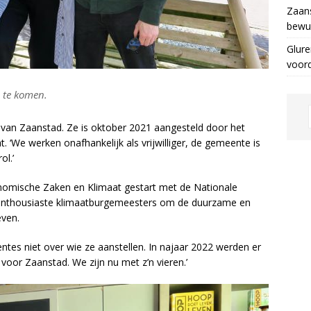
Zaans
bewus
Glure
voor
e te komen.
r van Zaanstad. Ze is oktober 2021 aangesteld door het
 ‘We werken onafhankelijk als vrijwilliger, de gemeente is
ol.’
onomische Zaken en Klimaat gestart met de Nationale
r enthousiaste klimaatburgemeesters om de duurzame en
even.
entes niet over wie ze aanstellen. In najaar 2022 werden er
or Zaanstad. We zijn nu met z’n vieren.’