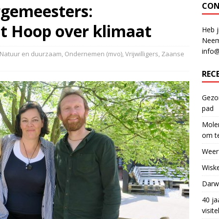
rgemeesters:
CON
it Hoop over klimaat
Heb j
Neem
info
Natuur en duurzaam
,
Ondernemen (mvo)
,
Vrijwilligers
,
Zaanse
REC
Gezon
pad
Molen
om te
Weerf
Wiske
Darwi
40 ja
visit