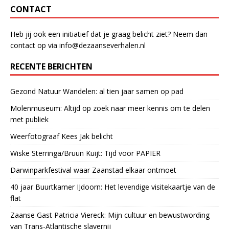
o
p
n
CONTACT
o
p
Heb jij ook een initiatief dat je graag belicht ziet? Neem dan
k
contact op via info@dezaanseverhalen.nl
RECENTE BERICHTEN
Gezond Natuur Wandelen: al tien jaar samen op pad
Molenmuseum: Altijd op zoek naar meer kennis om te delen
met publiek
Weerfotograaf Kees Jak belicht
Wiske Sterringa/Bruun Kuijt: Tijd voor PAPIER
Darwinparkfestival waar Zaanstad elkaar ontmoet
40 jaar Buurtkamer IJdoorn: Het levendige visitekaartje van de
flat
Zaanse Gast Patricia Viereck: Mijn cultuur en bewustwording
van Trans-Atlantische slavernij