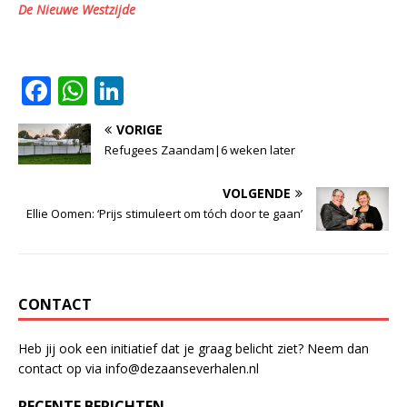
De Nieuwe Westzijde
F
W
Li
a
h
n
VORIGE
c
at
k
Refugees Zaandam|6 weken later
e
s
e
VOLGENDE
b
A
dI
Ellie Oomen: ‘Prijs stimuleert om tóch door te gaan’
o
p
n
o
p
k
CONTACT
Heb jij ook een initiatief dat je graag belicht ziet? Neem dan
contact op via info@dezaanseverhalen.nl
RECENTE BERICHTEN