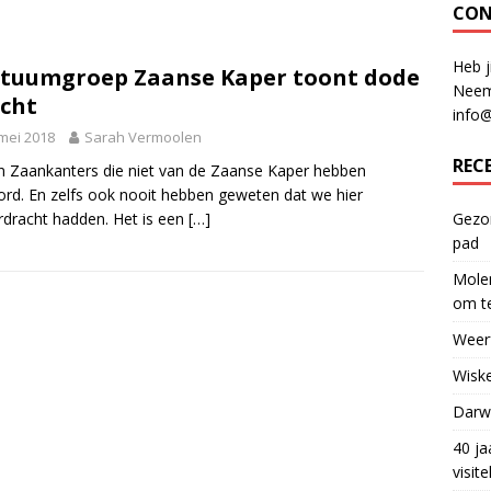
CON
Heb j
tuumgroep Zaanse Kaper toont dode
Neem
cht
info
mei 2018
Sarah Vermoolen
REC
ijn Zaankanters die niet van de Zaanse Kaper hebben
rd. En zelfs ook nooit hebben geweten dat we hier
rdracht hadden. Het is een
[…]
Gezon
pad
Molen
om te
Weerf
Wiske
Darwi
40 ja
visit