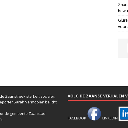
Zaans
bewus
Glure
voor
VOLG DE ZAANSE VERHALEN VI
e Zaanstreek sterker, socialer,
reporter Sarah Vermoolen belicht
or de gemeente Zaanstad.
FACEBOOK
LINKEDIN
n.