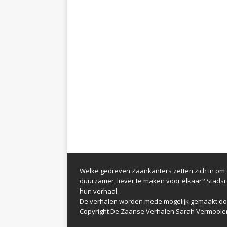
Welke gedreven Zaankanters zetten zich in om d
duurzamer, liever te maken voor elkaar? Stads
hun verhaal.
De verhalen worden mede mogelijk gemaakt do
Copyright De Zaanse Verhalen Sarah Vermoole