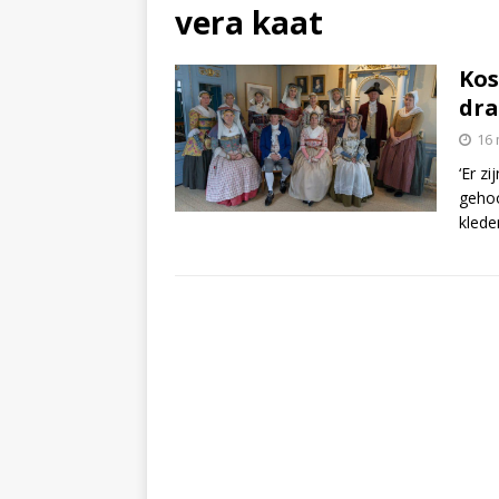
vera kaat
Kos
dra
16 
‘Er z
gehoo
klede