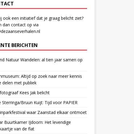
TACT
ij ook een initiatief dat je graag belicht ziet?
 dan contact op via
@dezaanseverhalen.nl
ENTE BERICHTEN
d Natuur Wandelen: al tien jaar samen op
museum: Altijd op zoek naar meer kennis
 delen met publiek
otograaf Kees Jak belicht
 Sterringa/Bruun Kuijt: Tijd voor PAPIER
nparkfestival waar Zaanstad elkaar ontmoet
ar Buurtkamer IJdoorn: Het levendige
ekaartje van de flat