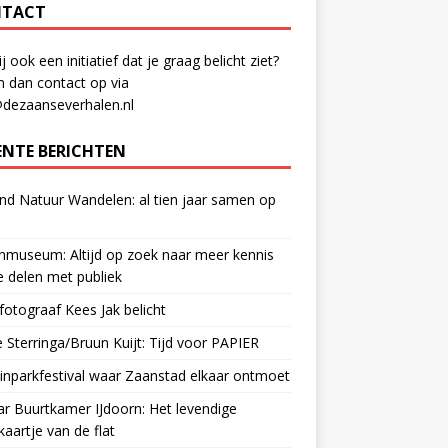
TACT
ij ook een initiatief dat je graag belicht ziet?
 dan contact op via
@dezaanseverhalen.nl
ENTE BERICHTEN
d Natuur Wandelen: al tien jaar samen op
museum: Altijd op zoek naar meer kennis
 delen met publiek
otograaf Kees Jak belicht
 Sterringa/Bruun Kuijt: Tijd voor PAPIER
nparkfestival waar Zaanstad elkaar ontmoet
ar Buurtkamer IJdoorn: Het levendige
ekaartje van de flat