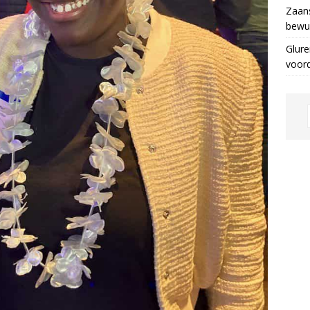
Zaans
bewus
Glure
voor