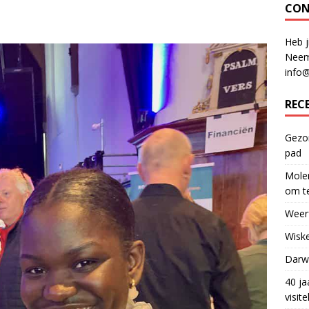
CON
Heb j
Neem
info
REC
Gezon
pad
Molen
om te
Weerf
Wiske
Darwi
40 ja
visit