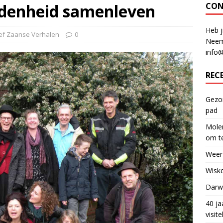
ndenheid samenleven
CON
Heb j
ief Zaanse Verhalen
0
Neem
info
REC
Gezon
pad
Molen
om te
Weerf
Wiske
Darwi
40 ja
visit