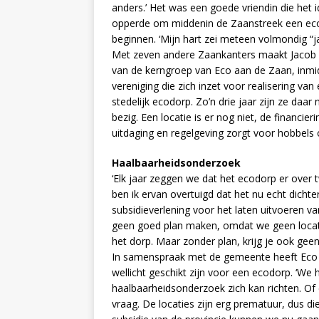
anders.’ Het was een goede vriendin die het 
opperde om middenin de Zaanstreek een ec
beginnen. ‘Mijn hart zei meteen volmondig “ja
Met zeven andere Zaankanters maakt Jacob d
van de kerngroep van Eco aan de Zaan, inmi
vereniging die zich inzet voor realisering van
stedelijk ecodorp. Zo’n drie jaar zijn ze daar
bezig. Een locatie is er nog niet, de financieri
uitdaging en regelgeving zorgt voor hobbels 
Haalbaarheidsonderzoek
‘Elk jaar zeggen we dat het ecodorp er over 
ben ik ervan overtuigd dat het nu echt dicht
subsidieverlening voor het laten uitvoeren 
geen goed plan maken, omdat we geen locat
het dorp. Maar zonder plan, krijg je ook geen 
In samenspraak met de gemeente heeft Eco a
wellicht geschikt zijn voor een ecodorp. ‘W
haalbaarheidsonderzoek zich kan richten. Of 
vraag. De locaties zijn erg prematuur, dus 