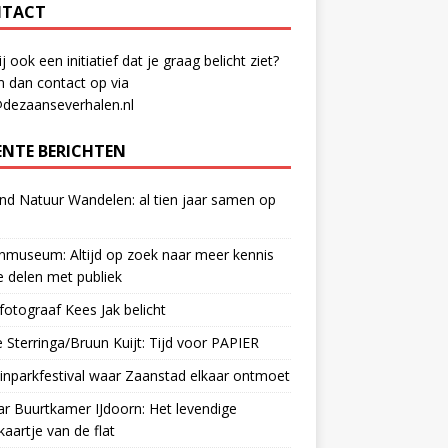
TACT
ij ook een initiatief dat je graag belicht ziet?
 dan contact op via
@dezaanseverhalen.nl
ENTE BERICHTEN
d Natuur Wandelen: al tien jaar samen op
museum: Altijd op zoek naar meer kennis
 delen met publiek
otograaf Kees Jak belicht
 Sterringa/Bruun Kuijt: Tijd voor PAPIER
nparkfestival waar Zaanstad elkaar ontmoet
ar Buurtkamer IJdoorn: Het levendige
ekaartje van de flat