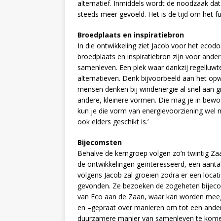
alternatief. Inmiddels wordt de noodzaak d
steeds meer gevoeld. Het is de tijd om het 
Broedplaats en inspiratiebron
In die ontwikkeling ziet Jacob voor het ecodo
broedplaats en inspiratiebron zijn voor a
samenleven. Een plek waar dankzij regellu
alternatieven. Denk bijvoorbeeld aan het o
mensen denken bij windenergie al snel aan g
andere, kleinere vormen. Die mag je in bewo
kun je die vorm van energievoorziening wel 
ook elders geschikt is.’
Bijecomsten
Behalve de kerngroep volgen zo’n twintig Za
de ontwikkelingen geïnteresseerd, een aanta
volgens Jacob zal groeien zodra er een locati
gevonden. Ze bezoeken de zogeheten bijec
van Eco aan de Zaan, waar kan worden mee
en –gepraat over manieren om tot een ande
duurzamere manier van samenleven te kome