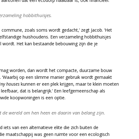
aantonen dat een ecodorp haalbaar is, ook financieel.’
rzameling hobbithuisjes.
n commune, zoals soms wordt gedacht,’ zegt Jacob. ‘Het
g zelfstandige huishoudens. Een verzameling hobbithuisjes
el wordt. Het kan bestaande bebouwing zijn die je
 mag worden, dan wordt het compacte, duurzame bouw
en. ‘Waarbij op een slimme manier gebruik wordt gemaakt
iny houses
kunnen er een plek krijgen, maar te klein moeten
 leefbaar, dat is belangrijk.’ Een leefgemeenschap als
wde koopwoningen is een optie.
 de wereld om hen heen en daarin van belang zijn.
iets van een alternatieve elite die zich buiten de
 die maatschappij was geen ruimte voor een ecologisch