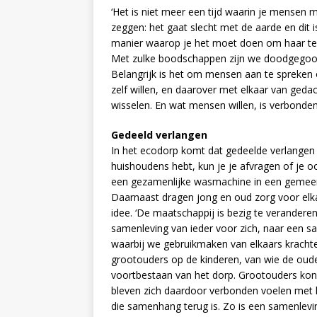
‘Het is niet meer een tijd waarin je mensen 
zeggen: het gaat slecht met de aarde en dit i
manier waarop je het moet doen om haar te
Met zulke boodschappen zijn we doodgegoo
Belangrijk is het om mensen aan te spreken
zelf willen, en daarover met elkaar van geda
wisselen. En wat mensen willen, is verbonde
Gedeeld verlangen
In het ecodorp komt dat gedeelde verlangen t
huishoudens hebt, kun je je afvragen of je 
een gezamenlijke wasmachine in een gemeen
Daarnaast dragen jong en oud zorg voor elka
idee. ‘De maatschappij is bezig te verandere
samenleving van ieder voor zich, naar een s
waarbij we gebruikmaken van elkaars kracht
grootouders op de kinderen, van wie de oude
voortbestaan van het dorp. Grootouders kon
bleven zich daardoor verbonden voelen met het
die samenhang terug is. Zo is een samenlevi