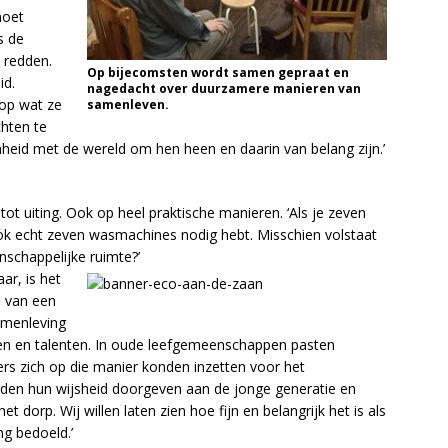
moet
s de
 redden.
Op bijecomsten wordt samen gepraat en
id.
nagedacht over duurzamere manieren van
 op wat ze
samenleven.
chten te
nheid met de wereld om hen heen en daarin van belang zijn.’
ot uiting. Ook op heel praktische manieren. ‘Als je zeven
ook echt zeven wasmachines nodig hebt. Misschien volstaat
schappelijke ruimte?’
ar, is het
n van een
amenleving
en en talenten. In oude leefgemeenschappen pasten
rs zich op die manier konden inzetten voor het
den hun wijsheid doorgeven aan de jonge generatie en
 dorp. Wij willen laten zien hoe fijn en belangrijk het is als
ng bedoeld.’