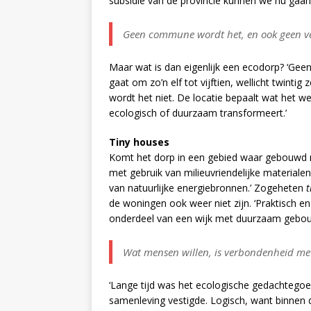
subsidie van de provincie kunnen we nu gaan 
Geen commune wordt het, en ook geen ve
Maar wat is dan eigenlijk een ecodorp? ‘Gee
gaat om zo’n elf tot vijftien, wellicht twinti
wordt het niet. De locatie bepaalt wat het w
ecologisch of duurzaam transformeert.’
Tiny houses
Komt het dorp in een gebied waar gebouwd
met gebruik van milieuvriendelijke material
van natuurlijke energiebronnen.’ Zogeheten
t
de woningen ook weer niet zijn. ‘Praktisch en
onderdeel van een wijk met duurzaam gebou
Wat mensen willen, is verbondenheid met
‘Lange tijd was het ecologische gedachtegoed 
samenleving vestigde. Logisch, want binnen