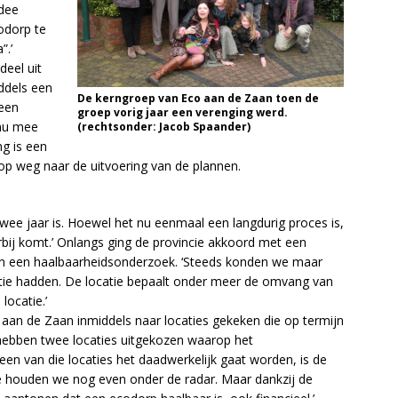
idee
odorp te
”.’
eel uit
ddels een
De kerngroep van Eco aan de Zaan toen de
 een
groep vorig jaar een verenging werd.
 nu mee
(rechtsonder: Jacob Spaander)
ng is een
op weg naar de uitvoering van de plannen.
twee jaar is. Hoewel het nu eenmaal een langdurig proces is,
erbij komt.’ Onlangs ging de provincie akkoord met een
van een haalbaarheidsonderzoek. ‘Steeds konden we maar
ie hadden. De locatie bepaalt onder meer de omvang van
locatie.’
an de Zaan inmiddels naar locaties gekeken die op termijn
e hebben twee locaties uitgekozen waarop het
een van die locaties het daadwerkelijk gaat worden, is de
die houden we nog even onder de radar. Maar dankzij de