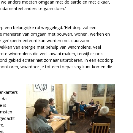
at we anders moeten omgaan met de aarde en met elkaar,
fundamenteel anders te gaan doen.’
rp een belangrijke rol weggelegd. ‘Het dorp zal een
ndere manieren van omgaan met bouwen, wonen, werken en
wte geëxperimenteerd kan worden met duurzame
pwekken van energie met behulp van windmolens. Veel
rote windmolens die veel lawaai maken, terwijl er ook
ond gebied echter niet zomaar uitproberen. In een ecodorp
monitoren, waardoor je tot een toepassing kunt komen die
ankanters
l dat
e is
omsten
gedacht
re,
n.