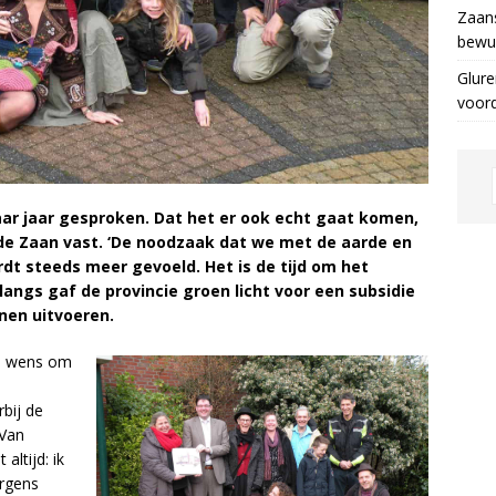
Zaans
bewus
Glure
voor
ar jaar gesproken. Dat het er ook echt gaat komen,
de Zaan vast. ‘De noodzaak dat we met de aarde en
t steeds meer gevoeld. Het is de tijd om het
angs gaf de provincie groen licht voor een subsidie
nen uitvoeren.
de wens om
rbij de
 Van
altijd: ik
ergens