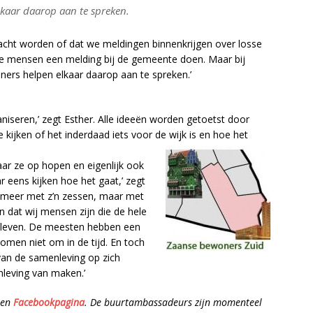
lkaar daarop aan te spreken.
wacht worden of dat we meldingen binnenkrijgen over losse
 de mensen een melding bij de gemeente doen. Maar bij
rs helpen elkaar daarop aan te spreken.’
iseren,’ zegt Esther. Alle ideeën worden getoetst door
e kijken of het inderdaad iets voor de wijk is en hoe het
aar ze op hopen en eigenlijk ook
 eens kijken hoe het gaat,’ zegt
iet meer met z’n zessen, maar met
n dat wij mensen zijn die de hele
k leven. De meesten hebben een
komen niet om in de tijd. En toch
van de samenleving op zich
leving van maken.’
een
Facebookpagina
. De buurtambassadeurs zijn momenteel