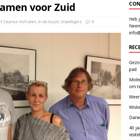
samen voor Zuid
CON
Heb j
ef Zaanse Verhalen
,
In de buurt
,
Vrijwilligers
0
Neem
info
REC
Gezon
pad
Molen
om te
Weerf
Wiske
Darwi
40 ja
visit