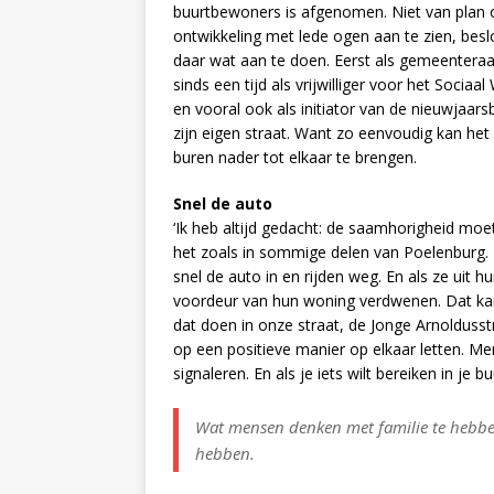
buurtbewoners is afgenomen. Niet van plan 
ontwikkeling met lede ogen aan te zien, beslo
daar wat aan te doen. Eerst als gemeenteraa
sinds een tijd als vrijwilliger voor het Sociaa
en vooral ook als initiator van de nieuwjaarsb
zijn eigen straat. Want zo eenvoudig kan het
buren nader tot elkaar te brengen.
Snel de auto
‘Ik heb altijd gedacht: de saamhorigheid moet 
het zoals in sommige delen van Poelenburg. 
snel de auto in en rijden weg. En als ze uit 
voordeur van hun woning verdwenen. Dat kan
dat doen in onze straat, de Jonge Arnolduss
op een positieve manier op elkaar letten. M
signaleren. En als je iets wilt bereiken in je b
Wat mensen denken met familie te hebbe
hebben.