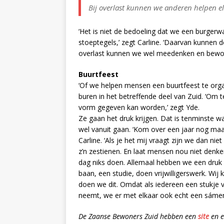
Bij overlast kunnen we anderen helpen e
‘Het is niet de bedoeling dat we een burger
stoeptegels,’ zegt Carline. ‘Daarvan kunnen
overlast kunnen we wel meedenken en bewone
Buurtfeest
‘Of we helpen mensen een buurtfeest te organ
buren in het betreffende deel van Zuid. ‘Om t
vorm gegeven kan worden,’ zegt Yde.
Ze gaan het druk krijgen. Dat is tenminste w
wel vanuit gaan. ‘Kom over een jaar nog maar
Carline. ‘Als je het mij vraagt zijn we dan n
z’n zestienen. En laat mensen nou niet denke
dag niks doen. Allemaal hebben we een dru
baan, een studie, doen vrijwilligerswerk. Wij 
doen we dit. Omdat als iedereen een stukje 
neemt, we er met elkaar ook echt een sámen
De Zaanse Bewoners Zuid hebben een
site
en 