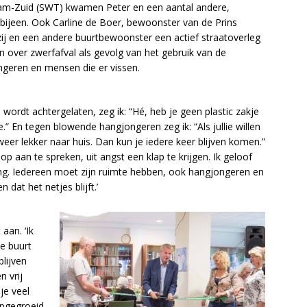
ndam-Zuid (SWT) kwamen Peter en een aantal andere,
ijeen. Ook Carline de Boer, bewoonster van de Prins
 zij en een andere buurtbewoonster een actief straatoverleg
n over zwerfafval als gevolg van het gebruik van de
ngeren en mensen die er vissen.
al wordt achtergelaten, zeg ik: “Hé, heb je geen plastic zakje
e.” En tegen blowende hangjongeren zeg ik: “Als jullie willen
er lekker naar huis. Dan kun je iedere keer blijven komen.”
 aan te spreken, uit angst een klap te krijgen. Ik geloof
ving. Iedereen moet zijn ruimte hebben, ook hangjongeren en
dat het netjes blijft.’
aan. ‘Ik
e buurt
blijven
 vrij
 je veel
opgegroeid