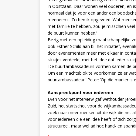
in Oostzaan. Daar wonen veel ouderen, en is
normaal dat je voor een ander een boodsch
meeneemt. Zo ben ik opgevoed. Wat mense
met familie te hebben, zou je misschien vee
de buurt kunnen hebben.’
Bezig met een opleiding maatschappelijke z
ook Esther Schild aan bij het initiatief, ev
door evenementen meer met elkaar in contac
stukjes verdeeld, met het idee dat ieder stukj
‘De buurtambassadeurs vormen samen de buu
Om een machtsblok te voorkomen zit er wat m
buurtambassadeur.’ Peter: ‘Op die manier is e
Aanspreekpunt voor iedereen
Even voor het interview gaf wethouder Jeroen 
Zuid, het startschot voor de wijkambassadeur
zoek naar meer mensen uit de wijk die net al
voor iedereen die een idee heeft of zich zo
structureel, maar wel ad hoc hand- en spandi