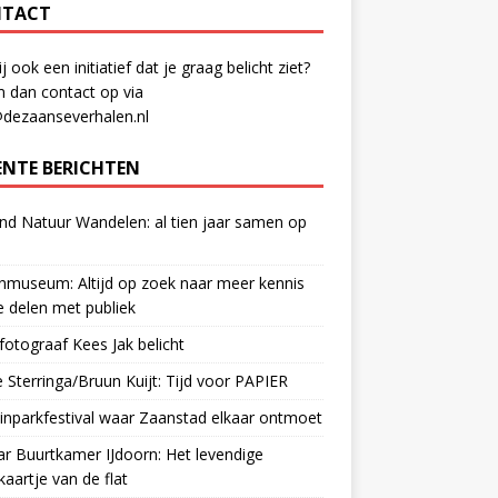
TACT
ij ook een initiatief dat je graag belicht ziet?
 dan contact op via
@dezaanseverhalen.nl
ENTE BERICHTEN
d Natuur Wandelen: al tien jaar samen op
museum: Altijd op zoek naar meer kennis
 delen met publiek
otograaf Kees Jak belicht
 Sterringa/Bruun Kuijt: Tijd voor PAPIER
nparkfestival waar Zaanstad elkaar ontmoet
ar Buurtkamer IJdoorn: Het levendige
ekaartje van de flat