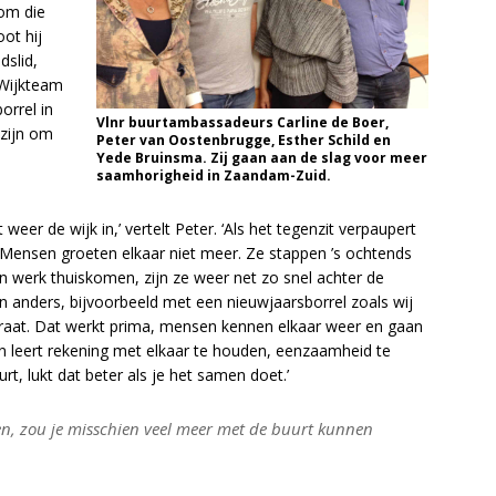
om die
ot hij
dslid,
l Wijkteam
orrel in
Vlnr buurtambassadeurs Carline de Boer,
 zijn om
Peter van Oostenbrugge, Esther Schild en
Yede Bruinsma. Zij gaan aan de slag voor meer
saamhorigheid in Zaandam-Zuid.
weer de wijk in,’ vertelt Peter. ‘Als het tegenzit verpaupert
Mensen groeten elkaar niet meer. Ze stappen ’s ochtends
hun werk thuiskomen, zijn ze weer net zo snel achter de
 anders, bijvoorbeeld met een nieuwjaarsborrel zoals wij
traat. Dat werkt prima, mensen kennen elkaar weer en gaan
en leert rekening met elkaar te houden, eenzaamheid te
uurt, lukt dat beter als je het samen doet.’
n, zou je misschien veel meer met de buurt kunnen