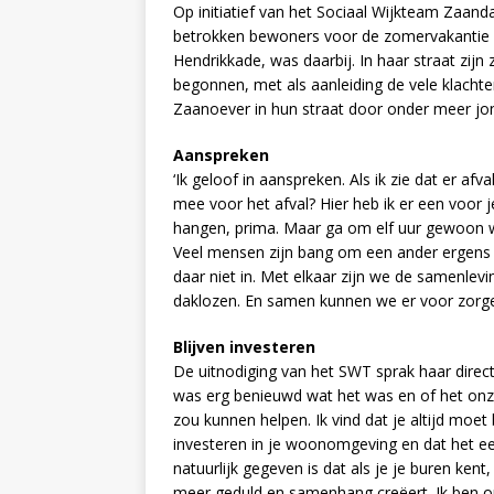
Op initiatief van het Sociaal Wijkteam Zaa
betrokken bewoners voor de zomervakantie b
Hendrikkade, was daarbij. In haar straat zijn
begonnen, met als aanleiding de vele klachte
Zaanoever in hun straat door onder meer jo
Aanspreken
‘Ik geloof in aanspreken. Als ik zie dat er afv
mee voor het afval? Hier heb ik er een voor j
hangen, prima. Maar ga om elf uur gewoon we
Veel mensen zijn bang om een ander ergens op
daar niet in. Met elkaar zijn we de samenle
daklozen. En samen kunnen we er voor zorgen 
Blijven investeren
De uitnodiging van het SWT sprak haar direct 
was erg benieuwd wat het was en of het onz
zou kunnen helpen. Ik vind dat je altijd moet 
investeren in je woonomgeving en dat het een
natuurlijk gegeven is dat als je je buren kent,
meer geduld en samenhang creëert. Ik ben 