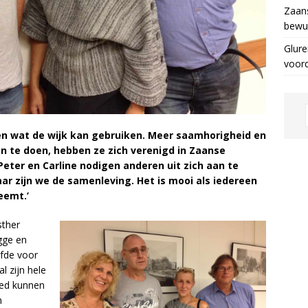
Zaans
bewus
Glure
voor
n wat de wijk kan gebruiken. Meer saamhorigheid en
 te doen, hebben ze zich verenigd in Zaanse
eter en Carline nodigen anderen uit zich aan te
ar zijn we de samenleving. Het is mooi als iedereen
eemt.’
sther
gge en
efde voor
l zijn hele
goed kunnen
n