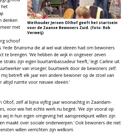
 het
ap
n denken
Wethouder Jeroen Olthof geeft het startsein
l meer met
voor de Zaanse Bewoners Zuid. (foto: Rob
Verweij)
org schoof
enals Yede Bruinsma die al wel wat ideeën had om bewoners
t te brengen. ‘We hebben de wijk in ongeveer zeven
e straks zijn eigen buurtambassadeur heeft,’ legt Carline uit.
rtwerker van vroeger; buurtwerk door de bewoners zelf.
ij betreft elk jaar een andere bewoner op de stoel van
r altijd ruimte voor nieuwe ideeën.’
Oltof, zelf al bijna vijftig jaar woonachtig in Zaandam-
s, voor wie het echte werk nu begint. ‘We zijn vooral op
s wij in hun eigen omgeving het aanspreekpunt willen zijn
rgen maakt over sociale onderwerpen.’ Ook bewoners die niet
ensten willen verrichten zijn welkom.